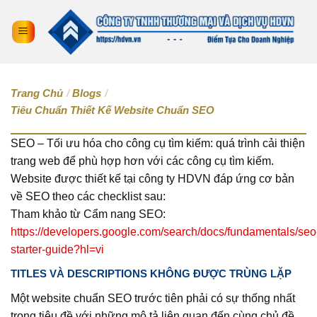
Trang Chủ
/
Blogs
/
Tiêu Chuẩn Thiết Kế Website Chuẩn SEO
SEO – Tối ưu hóa cho công cụ tìm kiếm: quá trình cải thiện
trang web để phù hợp hơn với các công cụ tìm kiếm.
Website được thiết kế tại công ty HDVN đáp ứng cơ bản
về SEO theo các checklist sau:
Tham khảo từ Cẩm nang SEO:
https://developers.google.com/search/docs/fundamentals/seo
starter-guide?hl=vi
TITLES VÀ DESCRIPTIONS KHÔNG ĐƯỢC TRÙNG LẶP
Một website chuẩn SEO trước tiên phải có sự thống nhất
trong tiêu đề với những mô tả liên quan đến cùng chủ đề.