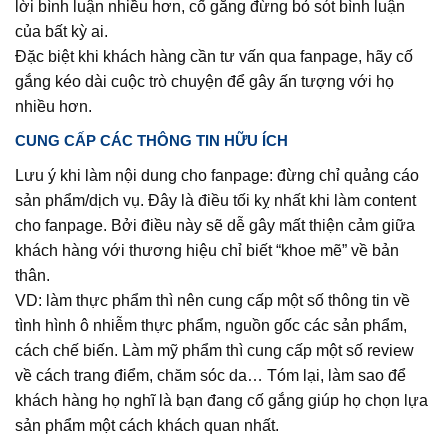
lời bình luận nhiều hơn, cố gắng đừng bỏ sót bình luận
của bất kỳ ai.
Đặc biệt khi khách hàng cần tư vấn qua fanpage, hãy cố
gắng kéo dài cuộc trò chuyện để gây ấn tượng với họ
nhiều hơn.
CUNG CẤP CÁC THÔNG TIN HỮU ÍCH
Lưu ý khi làm nội dung cho fanpage: đừng chỉ quảng cáo
sản phẩm/dịch vụ. Đây là điều tối kỵ nhất khi làm content
cho fanpage. Bởi điều này sẽ dễ gây mất thiện cảm giữa
khách hàng với thương hiệu chỉ biết “khoe mẽ” về bản
thân.
VD: làm thực phẩm thì nên cung cấp một số thông tin về
tình hình ô nhiễm thực phẩm, nguồn gốc các sản phẩm,
cách chế biến. Làm mỹ phẩm thì cung cấp một số review
về cách trang điểm, chăm sóc da… Tóm lại, làm sao để
khách hàng họ nghĩ là bạn đang cố gắng giúp họ chọn lựa
sản phẩm một cách khách quan nhất.