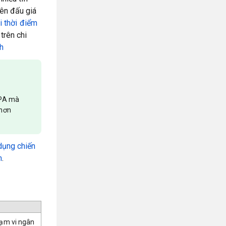
iên đấu giá
i t
hời điểm
trên chi
nh
CPA mà
 hơn
ụng chiến
m
.
hạm vi ngân