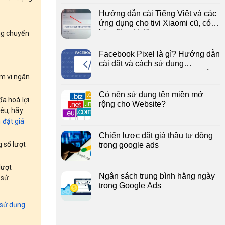
Hướng dẫn cài Tiếng Việt và các
ứng dụng cho tivi Xiaomi cũ, có
kèm file cài đặt
ng chuyển
Facebook Pixel là gì? Hướng dẫn
cài đặt và cách sử dụng
Facebook Pixel theo dõi chuyển
ạm vi ngân
đổi
Có nên sử dụng tên miền mở
đa hoá lợi
rộng cho Website?
iêu, hãy
 đ
ặt giá
Chiến lược đặt giá thầu tự động
 số lượt
trong google ads
lượt
Ngân sách trung bình hằng ngày
 sử
trong Google Ads
sử dụng