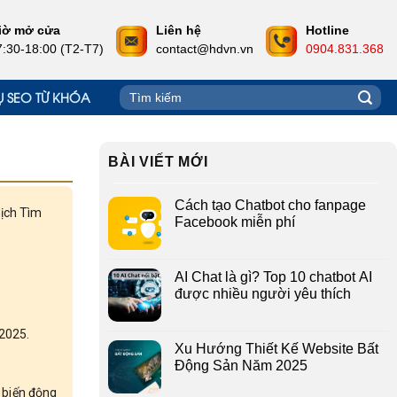
iờ mở cửa
Liên hệ
Hotline
7:30-18:00 (T2-T7)
contact@hdvn.vn
0904.831.368
Tìm
Ụ SEO TỪ KHÓA
kiếm:
BÀI VIẾT MỚI
Cách tạo Chatbot cho fanpage
dịch Tìm
Facebook miễn phí
AI Chat là gì? Top 10 chatbot AI
được nhiều người yêu thích
 2025.
Xu Hướng Thiết Kế Website Bất
Động Sản Năm 2025
ự biến động