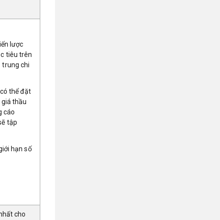
iến lược
c tiêu trên
 trung chi
 có thể đặt
 giá thầu
g cáo
sẽ tập
giới hạn số
 nhất cho