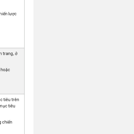
hiến lược
n trang, ở
h hoặc
c tiêu trên
mục tiêu
g chiến