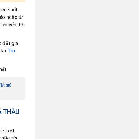
iệu suất.
cáo hoặc từ
 chuyển đổi
c đặt giá
lai.
Tìm
hất.
đặt giá
Á THẦU
ác lượt
hiều tín