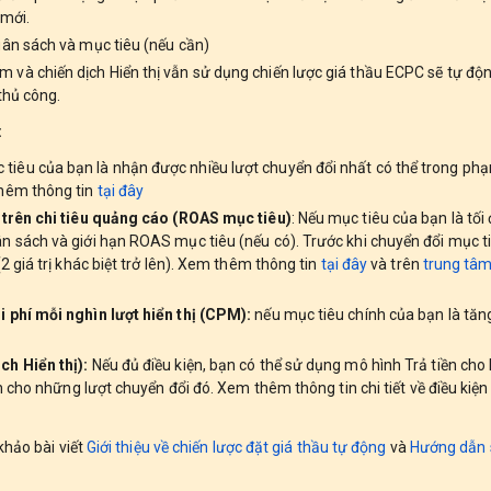
 mới.
gân sách và mục tiêu (nếu cần)
 và chiến dịch Hiển thị vẫn sử dụng chiến lược giá thầu ECPC sẽ tự độ
thủ công.
:
c tiêu của bạn là nhận được nhiều lượt chuyển đổi nhất có thể trong ph
thêm thông tin
tại đây
u trên chi tiêu quảng cáo (ROAS mục tiêu)
: Nếu mục tiêu của bạn là tối 
n sách và giới hạn ROAS mục tiêu (nếu có). Trước khi chuyển đổi mục t
2 giá trị khác biệt trở lên). Xem thêm thông tin
tại đây
và trên
trung tâm
i phí mỗi nghìn lượt hiển thị (CPM):
nếu mục tiêu chính của bạn là tăng
ch Hiển thị):
Nếu đủ điều kiện, bạn có thể sử dụng mô hình Trả tiền cho 
ền cho những lượt chuyển đổi đó. Xem thêm thông tin chi tiết về điều kiện
khảo bài viết
Giới thiệu về chiến lược đặt giá
thầu tự động
và
Hướng dẫn 