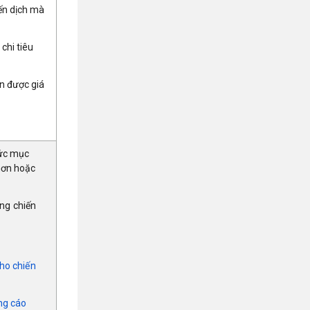
iến dịch mà
chi tiêu
ận được giá
tức mục
 hơn hoặc
ng chiến
cho chiến
ảng cáo