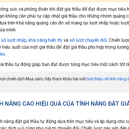
công sức và phỏng đoán khi đặt giá thầu để đạt được mục tiêu h
bạn không cần phải tự cập nhật giá thầu cho những nhóm quảng 
dựa trên khả năng quảng cáo đó sẽ mang lại lượt nhấp hoặc lượt
ủa mình.
g
số lượt
nhấp
,
khả nă
ng hiển thị
và
số lượt c
huyển đổi
. Chiến lượ
ề hiệu suất của một giá thầu để đặt giá thầu phù hợp trong tương 
iêu
.
giá thầu tự động giúp bạn đạt được từng mục tiêu một cách tốt n
một chiến dịch Mua sắm, hãy tham khảo bài viết
Giới
thiệu về tính năng 
H NÂNG CAO HIỆU QUẢ CỦA TÍNH NĂNG ĐẶT GI
ính năng đặt giá thầu tự động dựa trên mục tiêu và áp dụng cho c
c dịch vụ) cũng như giá trị chuyển đổi. Chiến lược này xét đến n